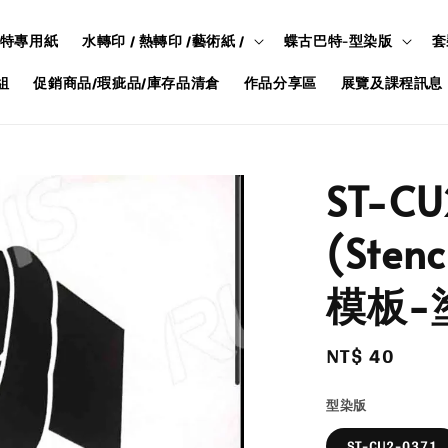
特專用紙
水轉印 / 熱轉印 /藝術紙 /
蝶古巴特-型染版
套
組
促銷商品/瑕疵品/庫存品清倉
作品分享區
展覽及課程訊息
ST-C
(Ste
模板-
Regular
NT$ 40
price
型染版
ST-CU2-0371