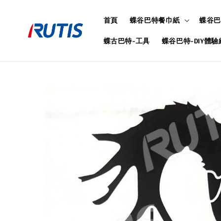
首頁
蝶谷巴特餐巾紙
蝶谷巴
蝶古巴特-工具
蝶谷巴特-DIY體驗