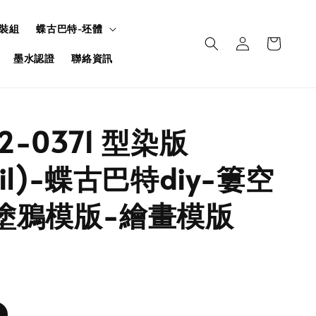
裝組
蝶古巴特-坯體
墨水認證
聯絡資訊
U2-0371 型染版
ncil)-蝶古巴特diy-簍空
塗鴉模版-繪畫模版