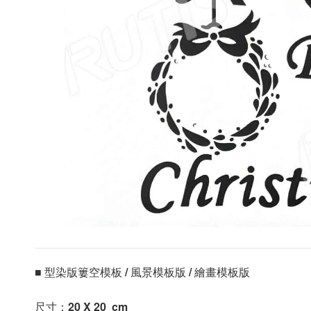
■ 型染版簍空模板 / 風景模板版 / 繪畫模板版 
尺寸：20 X 20 
 cm