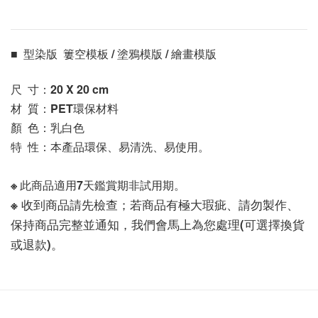
■  型染版  簍空模板 / 塗鴉模版 / 繪畫模版 
尺  寸：20 X 20
 cm
材  質：PET環保材料
顏  色：乳白色
特  性：本產品環保、易清洗、易使用。
※ 此商品適用7天鑑賞期非試用期。
※ 收到商品請先檢查；若商品有極大瑕疵、請勿製作、
保持商品完整並通知，我們會馬上為您處理(可選擇換貨
或退款)。