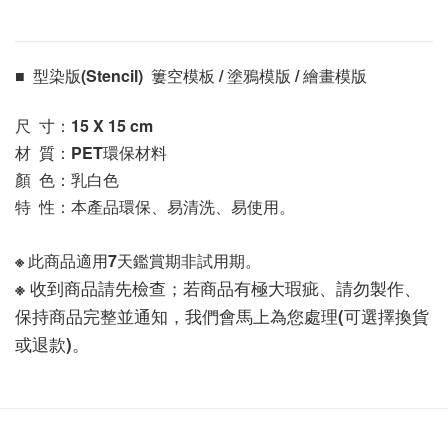
■  型染版(Stencil)  簍空模板 / 塗鴉模版 / 繪畫模版 
尺  寸：15 X 15
 cm
材  質：PET環保材料
顏  色：乳白色
特  性：本產品環保、易清洗、易使用。
※ 此商品適用7天鑑賞期非試用期。
※ 收到商品請先檢查；若商品有極大瑕疵、請勿製作、
保持商品完整並通知，我們會馬上為您處理(可選擇換貨
或退款)。