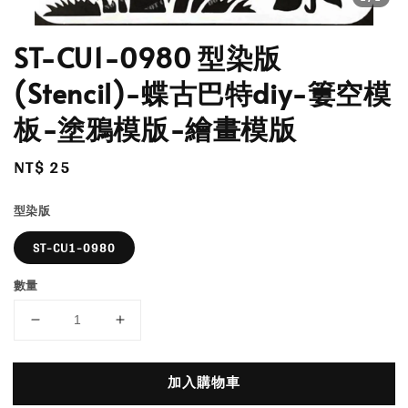
ST-CU1-0980 型染版
(Stencil)-蝶古巴特diy-簍空模
板-塗鴉模版-繪畫模版
Regular
NT$ 25
price
型染版
ST-CU1-0980
數量
加入購物車