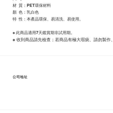
材  質：PET環保材料
顏  色：乳白色
特  性：本產品環保、易清洗、易使用。
※ 此商品適用7天鑑賞期非試用期。
※ 收到商品請先檢查；若商品有極大瑕疵、請勿製作
公司地址