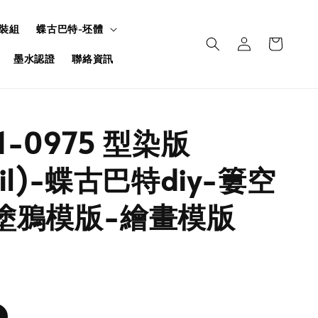
裝組
蝶古巴特-坯體
墨水認證
聯絡資訊
U1-0975 型染版
ncil)-蝶古巴特diy-簍空
塗鴉模版-繪畫模版