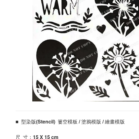
■  型染版(Stencil)  簍空模板 / 塗鴉模版 / 繪畫模版 
尺  寸：15 X 15
 cm