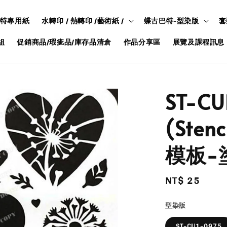
特專用紙
水轉印 / 熱轉印 /藝術紙 /
蝶古巴特-型染版
套
組
促銷商品/瑕疵品/庫存品清倉
作品分享區
展覽及課程訊息
ST-C
(Ste
模板-
Regular
NT$ 25
price
型染版
ST-CU1-0975