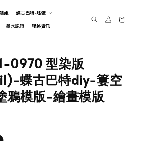
裝組
蝶古巴特-坯體
墨水認證
聯絡資訊
U1-0970 型染版
ncil)-蝶古巴特diy-簍空
塗鴉模版-繪畫模版