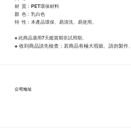
材  質：PET環保材料
顏  色：乳白色
特  性：本產品環保、易清洗、易使用。
※ 此商品適用7天鑑賞期非試用期。
※ 收到商品請先檢查；若商品有極大瑕疵、請勿製作
公司地址