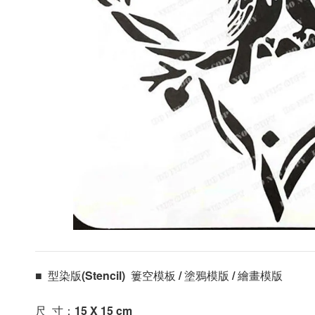
■  型染版(Stencil)  簍空模板 / 塗鴉模版 / 繪畫模版 
尺  寸：15 X 15
 cm