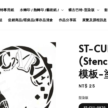
特專用紙
水轉印 / 熱轉印 /藝術紙 /
蝶古巴特-型染版
套
組
促銷商品/瑕疵品/庫存品清倉
作品分享區
展覽及課程訊息
ST-C
(Ste
模板-
Regular
NT$ 25
price
型染版
ST-CU1-0970