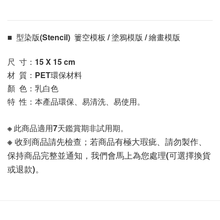
■  型染版(Stencil)  簍空模板 / 塗鴉模版 / 繪畫模版 
尺  寸：15 X 15
 cm
材  質：PET環保材料
顏  色：乳白色
特  性：本產品環保、易清洗、易使用。
※ 此商品適用7天鑑賞期非試用期。
※ 收到商品請先檢查；若商品有極大瑕疵、請勿製作、
保持商品完整並通知，我們會馬上為您處理(可選擇換貨
或退款)。