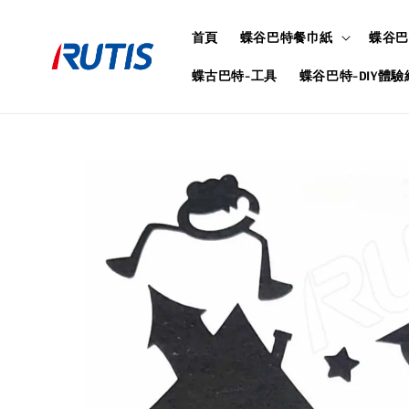
首頁
蝶谷巴特餐巾紙
蝶谷巴
蝶古巴特-工具
蝶谷巴特-DIY體驗