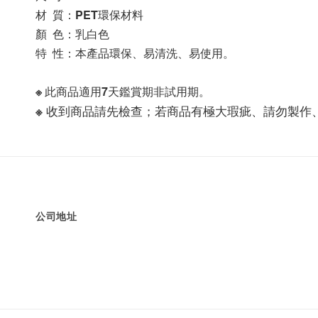
材  質：PET環保材料
顏  色：乳白色
特  性：本產品環保、易清洗、易使用。
※ 此商品適用7天鑑賞期非試用期。
※ 收到商品請先檢查；若商品有極大瑕疵、請勿製作
公司地址