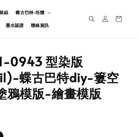
裝組
蝶古巴特-坯體
墨水認證
聯絡資訊
U1-0943 型染版
ncil)-蝶古巴特diy-簍空
塗鴉模版-繪畫模版