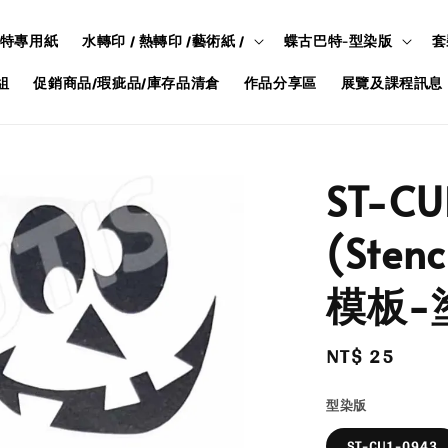
特專用紙
水轉印 / 熱轉印 /藝術紙 /
蝶古巴特-型染版
套
組
促銷商品/瑕疵品/庫存品清倉
作品分享區
展覽及課程訊息
ST-C
(Ste
模板-
Regular
NT$ 25
price
型染版
ST-CU1-0943