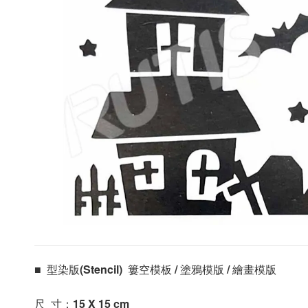
■  型染版(Stencil)  簍空模板 / 塗鴉模版 / 繪畫模版 
尺  寸：15 X 15
 cm