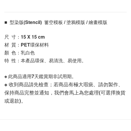
■  型染版(Stencil)  簍空模板 / 塗鴉模版 / 繪畫模版 
尺  寸：15 X 15
 cm
材  質：PET環保材料
顏  色：乳白色
特  性：本產品環保、易清洗、易使用。
※ 此商品適用7天鑑賞期非試用期。
※ 收到商品請先檢查；若商品有極大瑕疵、請勿製作、
保持商品完整並通知，我們會馬上為您處理(可選擇換貨
或退款)。