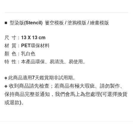
■  型染版(Stencil)  簍空模板 / 塗鴉模版 / 繪畫模版 
尺  寸：13 X 13
 cm
材  質：PET環保材料
顏  色：乳白色
特  性：本產品環保、易清洗、易使用。
※ 此商品適用7天鑑賞期非試用期。
※ 收到商品請先檢查；若商品有極大瑕疵、請勿製作、
保持商品完整並通知，我們會馬上為您處理(可選擇換貨
或退款)。