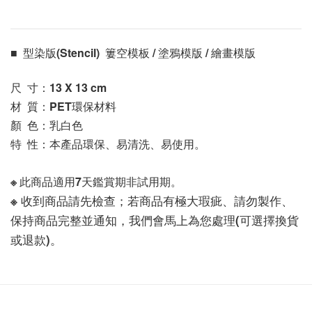
■  型染版(Stencil)  簍空模板 / 塗鴉模版 / 繪畫模版 
尺  寸：13 X 13
 cm
材  質：PET環保材料
顏  色：乳白色
特  性：本產品環保、易清洗、易使用。
※ 此商品適用7天鑑賞期非試用期。
※ 收到商品請先檢查；若商品有極大瑕疵、請勿製作、
保持商品完整並通知，我們會馬上為您處理(可選擇換貨
或退款)。