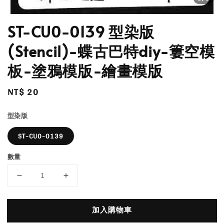
ST-CU0-0139 型染版
(Stencil)-蝶古巴特diy-簍空模
板-塗鴉模版-繪畫模版
Regular
NT$ 20
price
型染版
ST-CU0-0139
數量
加入購物車