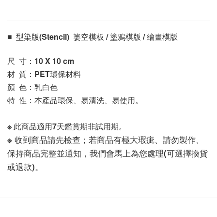
■  型染版(Stencil)  簍空模板 / 塗鴉模版 / 繪畫模版 
尺  寸：10 X 10
 cm
材  質：PET環保材料
顏  色：乳白色
特  性：本產品環保、易清洗、易使用。
※ 此商品適用7天鑑賞期非試用期。
※ 收到商品請先檢查；若商品有極大瑕疵、請勿製作、
保持商品完整並通知，我們會馬上為您處理(可選擇換貨
或退款)。