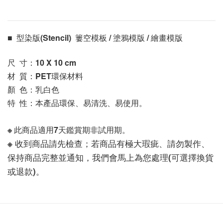
■  型染版(Stencil)  簍空模板 / 塗鴉模版 / 繪畫模版 
尺  寸：10 X 10
 cm
材  質：PET環保材料
顏  色：乳白色
特  性：本產品環保、易清洗、易使用。
※ 此商品適用7天鑑賞期非試用期。
※ 收到商品請先檢查；若商品有極大瑕疵、請勿製作、
保持商品完整並通知，我們會馬上為您處理(可選擇換貨
或退款)。