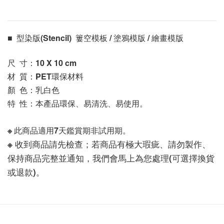
■  型染版(Stencil)  簍空模板 / 塗鴉模版 / 繪畫模版 
尺  寸：10 X 10
 cm
材  質：PET環保材料
顏  色：乳白色
特  性：本產品環保、易清洗、易使用。
※ 此商品適用7天鑑賞期非試用期。
※ 收到商品請先檢查；若商品有極大瑕疵、請勿製作、
保持商品完整並通知，我們會馬上為您處理(可選擇換貨
或退款)。