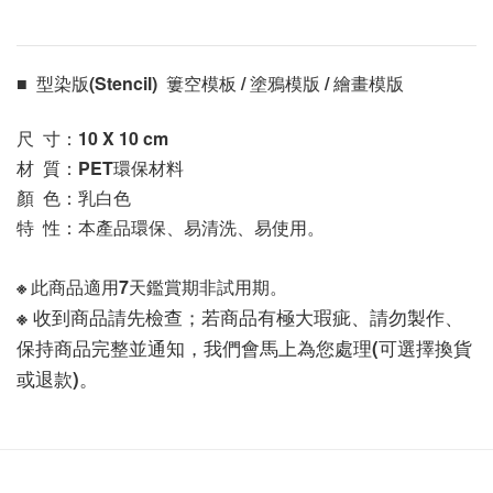
■  型染版(Stencil)  簍空模板 / 塗鴉模版 / 繪畫模版 
尺  寸：10 X 10
 cm
材  質：PET環保材料
顏  色：乳白色
特  性：本產品環保、易清洗、易使用。
※ 此商品適用7天鑑賞期非試用期。
※ 收到商品請先檢查；若商品有極大瑕疵、請勿製作、
保持商品完整並通知，我們會馬上為您處理(可選擇換貨
或退款)。