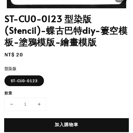
ST-CU0-0123 型染版
(Stencil)-蝶古巴特diy-簍空模
板-塗鴉模版-繪畫模版
Regular
NT$ 20
price
型染版
ST-CU0-0123
數量
加入購物車