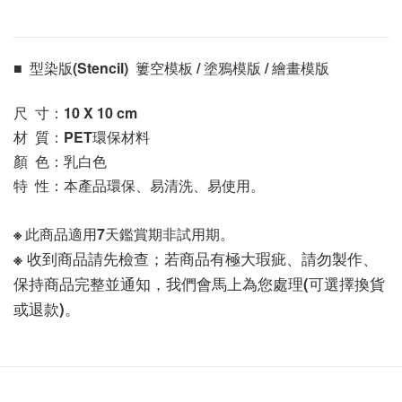
■  型染版(Stencil)  簍空模板 / 塗鴉模版 / 繪畫模版 
尺  寸：10 X 10
 cm
材  質：PET環保材料
顏  色：乳白色
特  性：本產品環保、易清洗、易使用。
※ 此商品適用7天鑑賞期非試用期。
※ 收到商品請先檢查；若商品有極大瑕疵、請勿製作、
保持商品完整並通知，我們會馬上為您處理(可選擇換貨
或退款)。