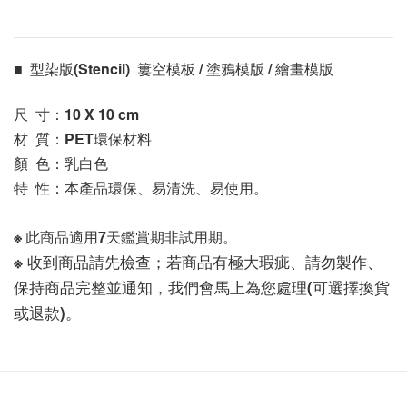
■  型染版(Stencil)  簍空模板 / 塗鴉模版 / 繪畫模版 
尺  寸：10 X 10
 cm
材  質：PET環保材料
顏  色：乳白色
特  性：本產品環保、易清洗、易使用。
※ 此商品適用7天鑑賞期非試用期。
※ 收到商品請先檢查；若商品有極大瑕疵、請勿製作、
保持商品完整並通知，我們會馬上為您處理(可選擇換貨
或退款)。