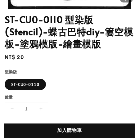
ST-CU0-0110 型染版
(Stencil)-蝶古巴特diy-簍空模
板-塗鴉模版-繪畫模版
Regular
NT$ 20
price
型染版
ST-CU0-0110
數量
加入購物車