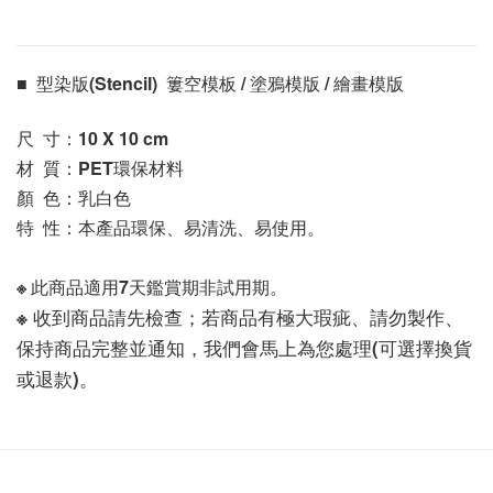
■  型染版(Stencil)  簍空模板 / 塗鴉模版 / 繪畫模版 
尺  寸：10 X 10
 cm
材  質：PET環保材料
顏  色：乳白色
特  性：本產品環保、易清洗、易使用。
※ 此商品適用7天鑑賞期非試用期。
※ 收到商品請先檢查；若商品有極大瑕疵、請勿製作、
保持商品完整並通知，我們會馬上為您處理(可選擇換貨
或退款)。