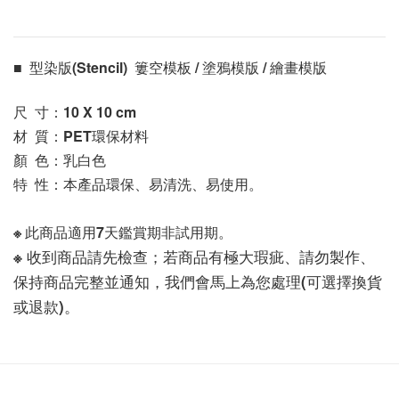
■  型染版(Stencil)  簍空模板 / 塗鴉模版 / 繪畫模版 
尺  寸：10 X 10
 cm
材  質：PET環保材料
顏  色：乳白色
特  性：本產品環保、易清洗、易使用。
※ 此商品適用7天鑑賞期非試用期。
※ 收到商品請先檢查；若商品有極大瑕疵、請勿製作、
保持商品完整並通知，我們會馬上為您處理(可選擇換貨
或退款)。