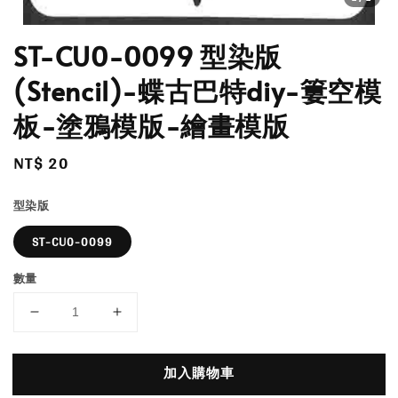
ST-CU0-0099 型染版
(Stencil)-蝶古巴特diy-簍空模
板-塗鴉模版-繪畫模版
Regular
NT$ 20
price
型染版
ST-CU0-0099
數量
加入購物車