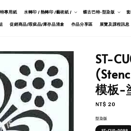
特專用紙
水轉印 / 熱轉印 /藝術紙 /
蝶古巴特-型染版
套
組
促銷商品/瑕疵品/庫存品清倉
作品分享區
展覽及課程訊息
ST-C
(Ste
模板-
Regular
NT$ 20
price
型染版
ST-CU0-0098