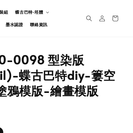
裝組
蝶古巴特-坯體
墨水認證
聯絡資訊
U0-0098 型染版
ncil)-蝶古巴特diy-簍空
塗鴉模版-繪畫模版