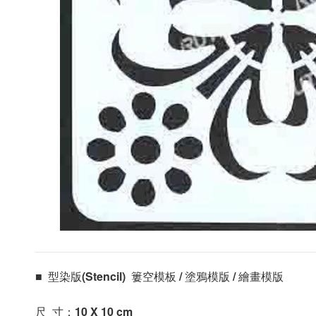
■  型染版(Stencil)  簍空模板 / 塗鴉模版 / 繪畫模版 
尺  寸：10 X 10
 cm