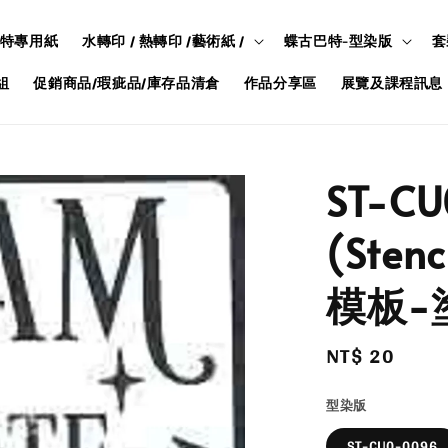
特專用紙
水轉印 / 熱轉印 /藝術紙 /
蝶古巴特-型染版
套
組
促銷商品/瑕疵品/庫存品清倉
作品分享區
展覽及課程訊息
ST-C
(Ste
模板-
Regular
NT$ 20
price
型染版
ST-CU0-0096