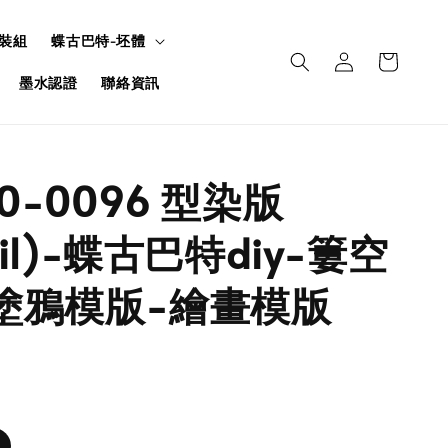
裝組
蝶古巴特-坯體
墨水認證
聯絡資訊
U0-0096 型染版
ncil)-蝶古巴特diy-簍空
塗鴉模版-繪畫模版