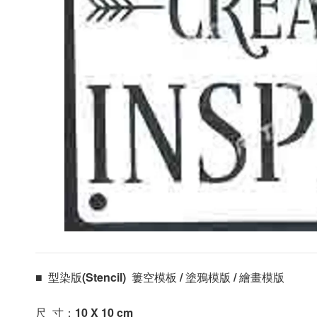
■  型染版(Stencil)  簍空模板 / 塗鴉模版 / 繪畫模版 
尺  寸：10 X 10
 cm