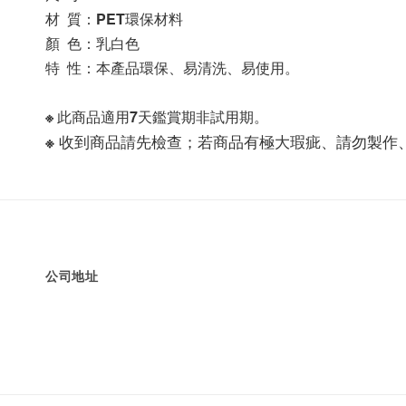
材  質：PET環保材料
顏  色：乳白色
特  性：本產品環保、易清洗、易使用。
※ 此商品適用7天鑑賞期非試用期。
※ 收到商品請先檢查；若商品有極大瑕疵、請勿製作
公司地址