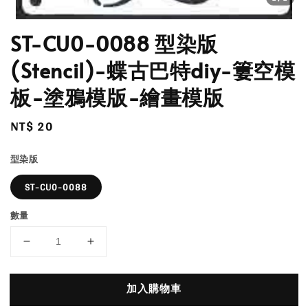
ST-CU0-0088 型染版
(Stencil)-蝶古巴特diy-簍空模
板-塗鴉模版-繪畫模版
Regular
NT$ 20
price
型染版
ST-CU0-0088
數量
加入購物車