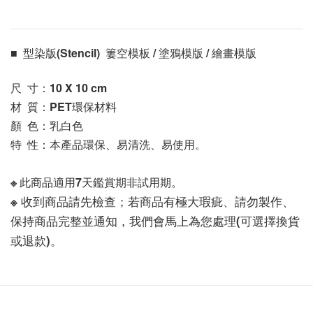
■  型染版(Stencil)  簍空模板 / 塗鴉模版 / 繪畫模版 
尺  寸：10 X 10
 cm
材  質：PET環保材料
顏  色：乳白色
特  性：本產品環保、易清洗、易使用。
※ 此商品適用7天鑑賞期非試用期。
※ 收到商品請先檢查；若商品有極大瑕疵、請勿製作、
保持商品完整並通知，我們會馬上為您處理(可選擇換貨
或退款)。