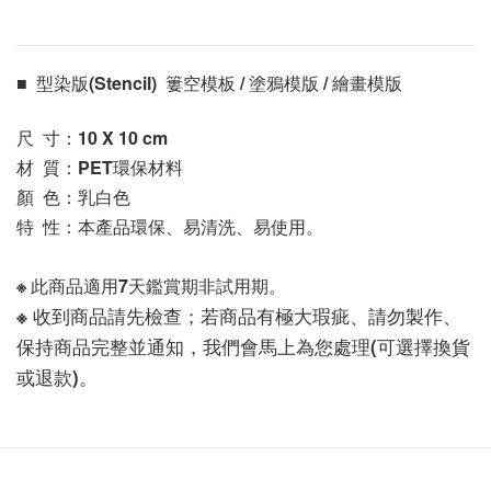
■  型染版(Stencil)  簍空模板 / 塗鴉模版 / 繪畫模版 
尺  寸：10 X 10
 cm
材  質：PET環保材料
顏  色：乳白色
特  性：本產品環保、易清洗、易使用。
※ 此商品適用7天鑑賞期非試用期。
※ 收到商品請先檢查；若商品有極大瑕疵、請勿製作、
保持商品完整並通知，我們會馬上為您處理(可選擇換貨
或退款)。