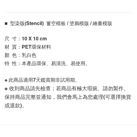
■  型染版(Stencil)  簍空模板 / 塗鴉模版 / 繪畫模版 
尺  寸：10 X 10
 cm
材  質：PET環保材料
顏  色：乳白色
特  性：本產品環保、易清洗、易使用。
※ 此商品適用7天鑑賞期非試用期。
※ 收到商品請先檢查；若商品有極大瑕疵、請勿製作、
保持商品完整並通知，我們會馬上為您處理(可選擇換貨
或退款)。