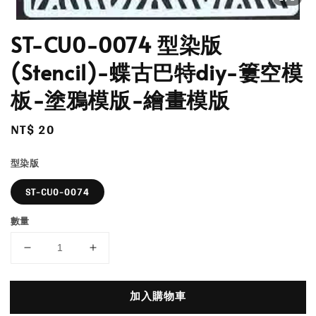
ST-CU0-0074 型染版
(Stencil)-蝶古巴特diy-簍空模
板-塗鴉模版-繪畫模版
Regular
NT$ 20
price
型染版
ST-CU0-0074
數量
加入購物車