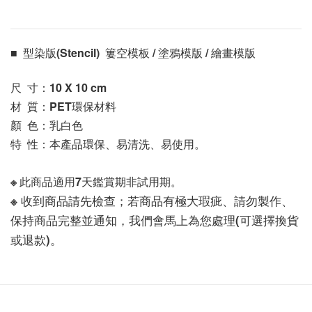
■  型染版(Stencil)  簍空模板 / 塗鴉模版 / 繪畫模版 
尺  寸：10 X 10
 cm
材  質：PET環保材料
顏  色：乳白色
特  性：本產品環保、易清洗、易使用。
※ 此商品適用7天鑑賞期非試用期。
※ 收到商品請先檢查；若商品有極大瑕疵、請勿製作、
保持商品完整並通知，我們會馬上為您處理(可選擇換貨
或退款)。