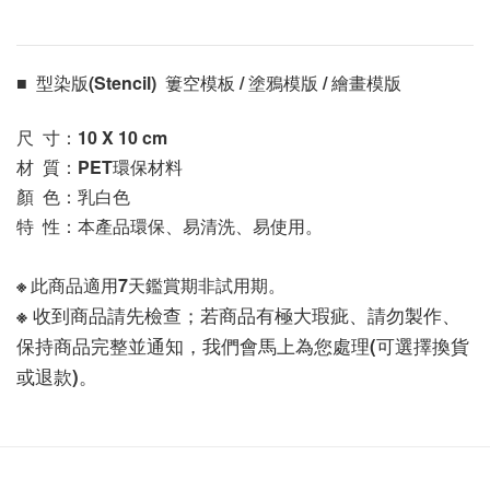
■  型染版(Stencil)  簍空模板 / 塗鴉模版 / 繪畫模版 
尺  寸：10 X 10
 cm
材  質：PET環保材料
顏  色：乳白色
特  性：本產品環保、易清洗、易使用。
※ 此商品適用7天鑑賞期非試用期。
※ 收到商品請先檢查；若商品有極大瑕疵、請勿製作、
保持商品完整並通知，我們會馬上為您處理(可選擇換貨
或退款)。