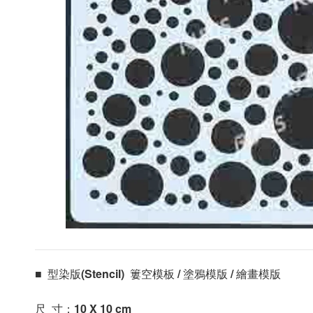
■  型染版(Stencil)  簍空模板 / 塗鴉模版 / 繪畫模版 
尺  寸：10 X 10
 cm