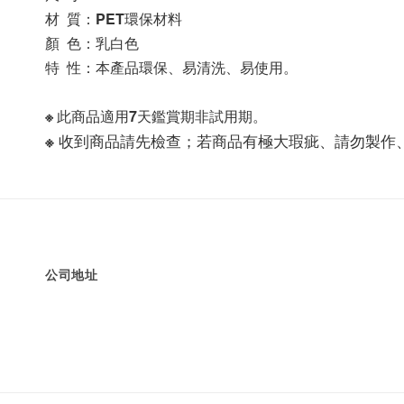
材  質：PET環保材料
顏  色：乳白色
特  性：本產品環保、易清洗、易使用。
※ 此商品適用7天鑑賞期非試用期。
※ 收到商品請先檢查；若商品有極大瑕疵、請勿製作
公司地址