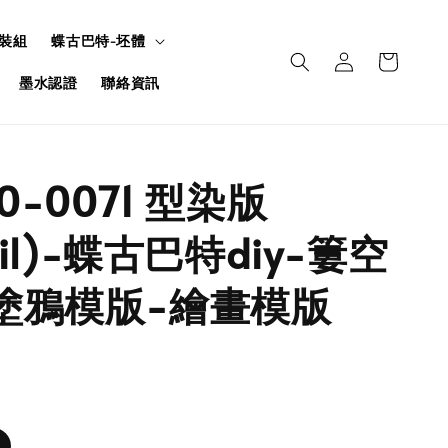
裝組
蝶古巴特-坯體
墨水認證
聯絡資訊
U0-0071 型染版
ncil)-蝶古巴特diy-簍空
塗鴉模版-繪畫模版