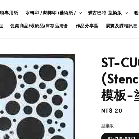
特專用紙
水轉印 / 熱轉印 /藝術紙 /
蝶古巴特-型染版
套
組
促銷商品/瑕疵品/庫存品清倉
作品分享區
展覽及課程訊息
ST-C
(Ste
模板-
Regular
NT$ 20
price
型染版
ST-CU0-0071