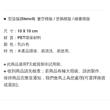
■  型染版(Stencil)  簍空模板 / 塗鴉模版 / 繪畫模版 
尺  寸：10 X 10
 cm
材  質：PET環保材料
顏  色：乳白色
特  性：本產品環保、易清洗、易使用。
※ 此商品適用7天鑑賞期非試用期。
※ 收到商品請先檢查；若商品有極大瑕疵、請勿製作、
保持商品完整並通知，我們會馬上為您處理(可選擇換貨
或退款)。