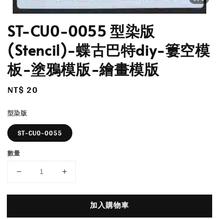
ST-CU0-0055 型染版
(Stencil)-蝶古巴特diy-簍空模
板-塗鴉模版-繪畫模版
Regular
NT$ 20
price
型染版
ST-CU0-0055
數量
加入購物車