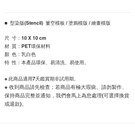
■  型染版(Stencil)  簍空模板 / 塗鴉模版 / 繪畫模版 
尺  寸：10 X 10
 cm
材  質：PET環保材料
顏  色：乳白色
特  性：本產品環保、易清洗、易使用。
※ 此商品適用7天鑑賞期非試用期。
※ 收到商品請先檢查；若商品有極大瑕疵、請勿製作、
保持商品完整並通知，我們會馬上為您處理(可選擇換貨
或退款)。