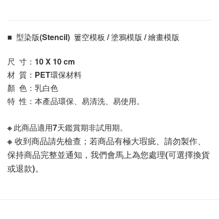
■  型染版(Stencil)  簍空模板 / 塗鴉模版 / 繪畫模版 
尺  寸：10 X 10
 cm
材  質：PET環保材料
顏  色：乳白色
特  性：本產品環保、易清洗、易使用。
※ 此商品適用7天鑑賞期非試用期。
※ 收到商品請先檢查；若商品有極大瑕疵、請勿製作、
保持商品完整並通知，我們會馬上為您處理(可選擇換貨
或退款)。