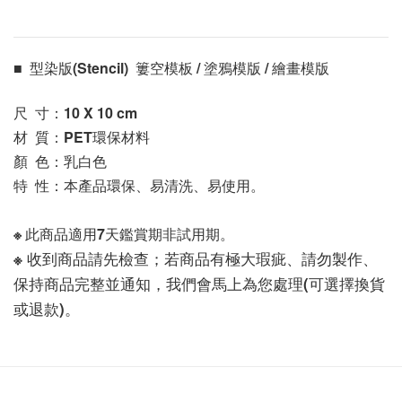
■  型染版(Stencil)  簍空模板 / 塗鴉模版 / 繪畫模版 
尺  寸：10 X 10
 cm
材  質：PET環保材料
顏  色：乳白色
特  性：本產品環保、易清洗、易使用。
※ 此商品適用7天鑑賞期非試用期。
※ 收到商品請先檢查；若商品有極大瑕疵、請勿製作、
保持商品完整並通知，我們會馬上為您處理(可選擇換貨
或退款)。