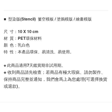
■  型染版(Stencil)  簍空模板 / 塗鴉模版 / 繪畫模版 
尺  寸：10 X 10
 cm
材  質：PET環保材料
顏  色：乳白色
特  性：本產品環保、易清洗、易使用。
※ 此商品適用7天鑑賞期非試用期。
※ 收到商品請先檢查；若商品有極大瑕疵、請勿製作、
保持商品完整並通知，我們會馬上為您處理(可選擇換貨
或退款)。