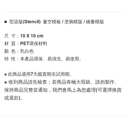
■  型染版(Stencil)  簍空模板 / 塗鴉模版 / 繪畫模版 
尺  寸：10 X 10
 cm
材  質：PET環保材料
顏  色：乳白色
特  性：本產品環保、易清洗、易使用。
※ 此商品適用7天鑑賞期非試用期。
※ 收到商品請先檢查；若商品有極大瑕疵、請勿製作、
保持商品完整並通知，我們會馬上為您處理(可選擇換貨
或退款)。