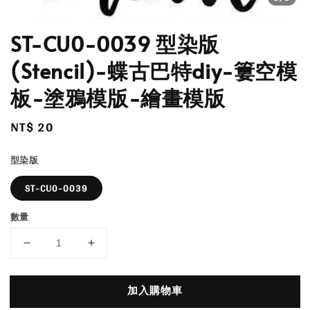
ST-CU0-0039 型染版
(Stencil)-蝶古巴特diy-簍空模
板-塗鴉模版-繪畫模版
Regular
NT$ 20
price
型染版
ST-CU0-0039
數量
加入購物車