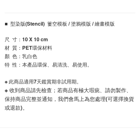
■  型染版(Stencil)  簍空模板 / 塗鴉模版 / 繪畫模版 
尺  寸：10 X 10
 cm
材  質：PET環保材料
顏  色：乳白色
特  性：本產品環保、易清洗、易使用。
※ 此商品適用7天鑑賞期非試用期。
※ 收到商品請先檢查；若商品有極大瑕疵、請勿製作、
保持商品完整並通知，我們會馬上為您處理(可選擇換貨
或退款)。