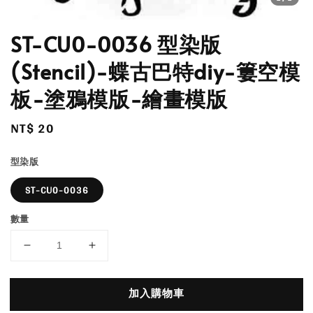
ST-CU0-0036 型染版
(Stencil)-蝶古巴特diy-簍空模
板-塗鴉模版-繪畫模版
Regular
NT$ 20
price
型染版
ST-CU0-0036
數量
加入購物車