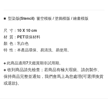
■  型染版(Stencil)  簍空模板 / 塗鴉模版 / 繪畫模版 
尺  寸：10 X 10
 cm
材  質：PET環保材料
顏  色：乳白色
特  性：本產品環保、易清洗、易使用。
※ 此商品適用7天鑑賞期非試用期。
※ 收到商品請先檢查；若商品有極大瑕疵、請勿製作、
保持商品完整並通知，我們會馬上為您處理(可選擇換貨
或退款)。