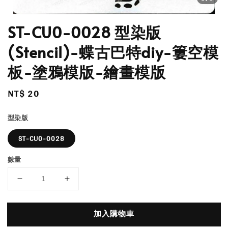
ST-CU0-0028 型染版
(Stencil)-蝶古巴特diy-簍空模
板-塗鴉模版-繪畫模版
Regular
NT$ 20
price
型染版
ST-CU0-0028
數量
加入購物車