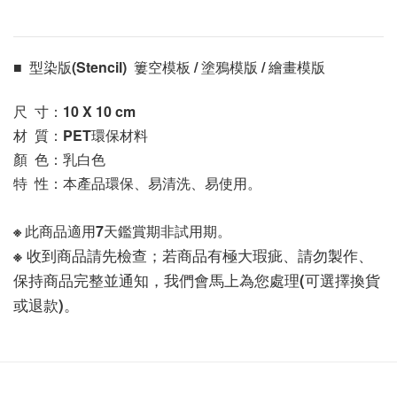
■  型染版(Stencil)  簍空模板 / 塗鴉模版 / 繪畫模版 
尺  寸：10 X 10
 cm
材  質：PET環保材料
顏  色：乳白色
特  性：本產品環保、易清洗、易使用。
※ 此商品適用7天鑑賞期非試用期。
※ 收到商品請先檢查；若商品有極大瑕疵、請勿製作、
保持商品完整並通知，我們會馬上為您處理(可選擇換貨
或退款)。