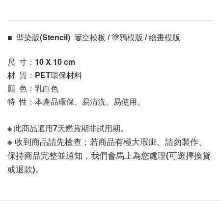
■  型染版(Stencil)  簍空模板 / 塗鴉模版 / 繪畫模版 
尺  寸：10 X 10
 cm
材  質：PET環保材料
顏  色：乳白色
特  性：本產品環保、易清洗、易使用。
※ 此商品適用7天鑑賞期非試用期。
※ 收到商品請先檢查；若商品有極大瑕疵、請勿製作、
保持商品完整並通知，我們會馬上為您處理(可選擇換貨
或退款)。