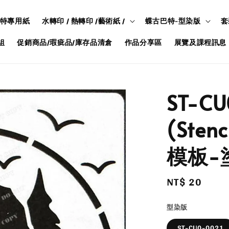
特專用紙
水轉印 / 熱轉印 /藝術紙 /
蝶古巴特-型染版
套
組
促銷商品/瑕疵品/庫存品清倉
作品分享區
展覽及課程訊息
ST-C
(Ste
模板-
Regular
NT$ 20
price
型染版
ST-CU0-0021