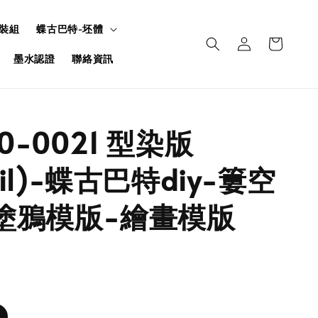
裝組
蝶古巴特-坯體
墨水認證
聯絡資訊
U0-0021 型染版
ncil)-蝶古巴特diy-簍空
塗鴉模版-繪畫模版