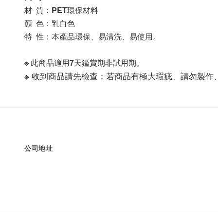
材  質：PET環保材料
顏  色：乳白色
特  性：本產品環保、易清洗、易使用。
※ 此商品適用7天鑑賞期非試用期。
※ 收到商品請先檢查；若商品有極大瑕疵、請勿製作
公司地址