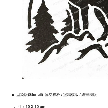
■  型染版(Stencil)  簍空模板 / 塗鴉模版 / 繪畫模版 
尺  寸：10 X 10
 cm