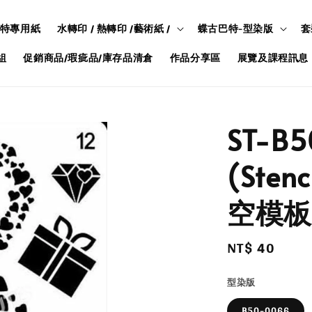
特專用紙
水轉印 / 熱轉印 /藝術紙 /
蝶古巴特-型染版
套
組
促銷商品/瑕疵品/庫存品清倉
作品分享區
展覽及課程訊息
ST-B
(Sten
空模板
Regular
NT$ 40
price
型染版
B50-0066