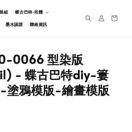
裝組
蝶古巴特-坯體
墨水認證
聯絡資訊
50-0066 型染版
cil) - 蝶古巴特diy-簍
-塗鴉模版-繪畫模版