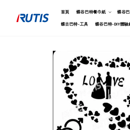
首頁
蝶谷巴特餐巾紙
蝶谷巴
蝶古巴特-工具
蝶谷巴特-DIY體驗