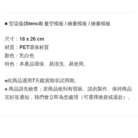
■ 型染版(Stencil) 簍空模板 / 繪畫模板 / 繪畫模板 
尺寸：
18 x 26 cm
材質：PET環保材質
顏色：乳白色
特色：本產品環保、易清洗、易使用。
※此商品適用7天鑑賞期非試用期。
※ 商品請先檢查；若商品收到有瑕疵、請勿製作、保持商品
完好並通知，我們會立即為您處理（可選擇換貨或退款）。