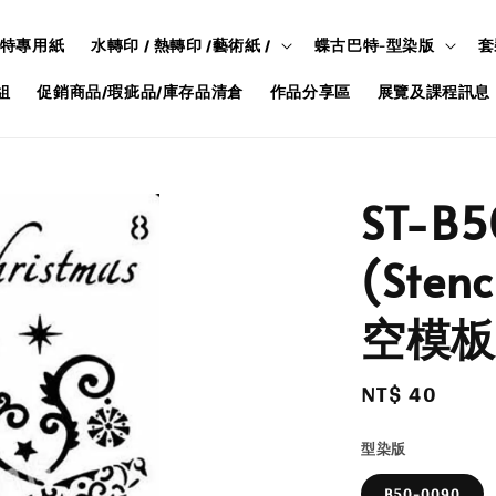
特專用紙
水轉印 / 熱轉印 /藝術紙 /
蝶古巴特-型染版
套
組
促銷商品/瑕疵品/庫存品清倉
作品分享區
展覽及課程訊息
ST-B
(Sten
空模板
Regular
NT$ 40
price
型染版
B50-0090