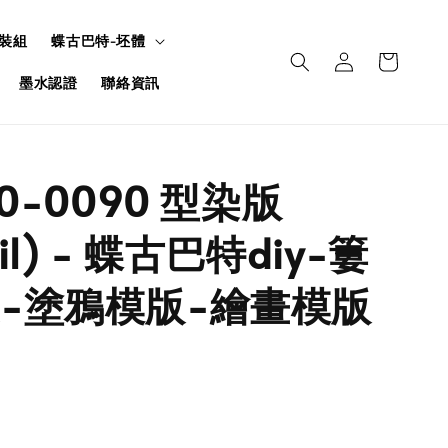
裝組
蝶古巴特-坯體
墨水認證
聯絡資訊
50-0090 型染版
cil) - 蝶古巴特diy-簍
-塗鴉模版-繪畫模版