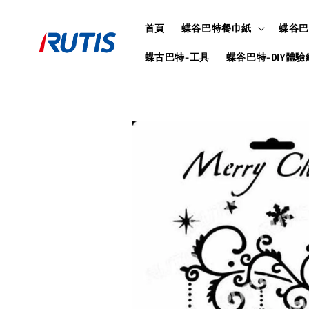
首頁
蝶谷巴特餐巾紙
蝶谷巴
蝶古巴特-工具
蝶谷巴特-DIY體驗