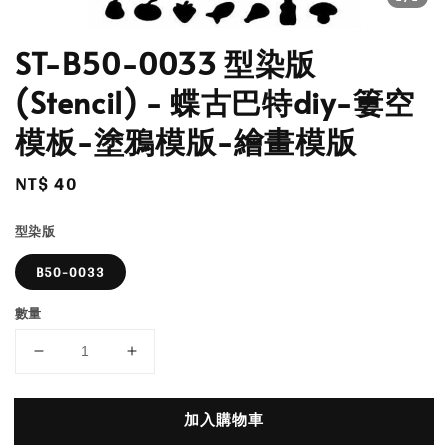
ST-B50-0033 型染版
(Stencil) - 蝶古巴特diy-簍空
模板-塗鴉模版-繪畫模版
Regular
NT$ 40
price
型染版
B50-0033
數量
加入購物車