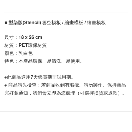
■ 型染版(Stencil) 簍空模板 / 繪畫模板 / 繪畫模板 
尺寸：
18 x 26 cm
材質：PET環保材質
顏色：乳白色
特色：本產品環保、易清洗、易使用。
※此商品適用7天鑑賞期非試用期。
※ 商品請先檢查；若商品收到有瑕疵、請勿製作、保持商品
完好並通知，我們會立即為您處理（可選擇換貨或退款）。