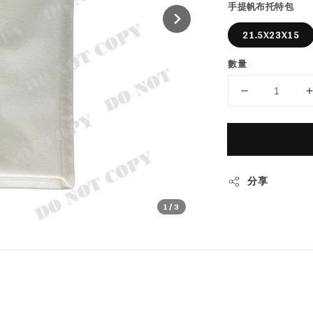
手提帆布托特包
21.5X23X15
數量
分享
1
/3