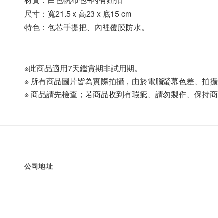
尺寸：
寬21.5 x 高23 x 底15 cm 
特色：包芯手提把、內裡覆膜防水。
※此商品適用7天鑑賞期非試用期。
※ 所有商品圖片皆為實際拍攝，由於電腦螢幕色差、拍
※ 商品請先檢查；若商品收到有瑕疵、請勿製作、保持
公司地址