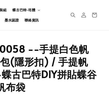
裝組
蝶古巴特-坯體
墨水認證
聯絡資訊
L0058 --手提白色帆
包(隱形扣) / 手提帆
-蝶古巴特DIY拼貼蝶谷
帆布袋