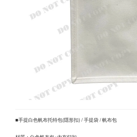
■手提白色帆布托特包(隱形
扣) / 手提袋 / 帆布包
材質：
白色帆布包+內有
鈕
扣