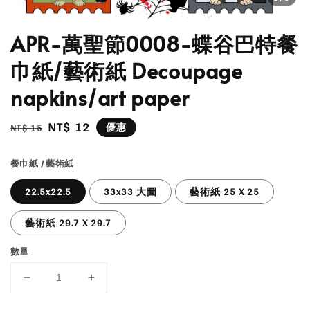
APR-萬聖節0008-蝶谷巴特餐
巾紙/藝術紙 Decoupage
napkins/art paper
Regular
Sale
NT$ 12
優惠
NT$ 15
price
price
餐巾紙 / 藝術紙
22.5x22.5
33x33 大圖
藝術紙 25 X 25
藝術紙 29.7 X 29.7
數量