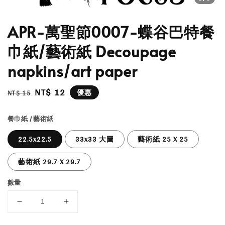
APR-萬聖節0007-蝶谷巴特餐
巾紙/藝術紙 Decoupage
napkins/art paper
Regular
Sale
NT$ 12
優惠
NT$ 15
price
price
餐巾紙 / 藝術紙
22.5x22.5
33x33 大圖
藝術紙 25 X 25
藝術紙 29.7 X 29.7
數量