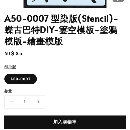
A50-0007 型染版(Stencil)-
蝶古巴特DIY-簍空模板-塗鴉
模版-繪畫模版
Regular
NT$ 35
price
型染版
A50-0007
數量
加入購物車