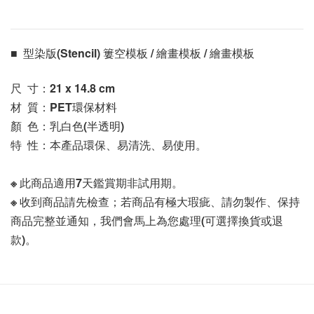
■  
型染版(Stencil) 簍空模板 / 繪畫模板 / 繪畫模板 
尺  寸：
21 x 14.8
 cm
材  質：PET環保材料
顏  色：乳白色(半透明)
特  性：本產品環保、易清洗、易使用。
※ 此商品適用7天鑑賞期非試用期。
※ 收到商品請先檢查；若商品有極大瑕疵、請勿製作、保持
商品完整並通知，我們會馬上為您處理(可選擇換貨或退
款)。