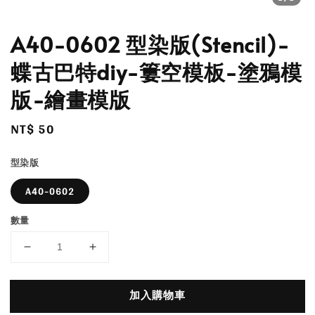
A40-0602 型染版(Stencil)-
蝶古巴特diy-簍空模板-塗鴉模
版-繪畫模版
Regular
NT$ 50
price
型染版
A40-0602
數量
加入購物車