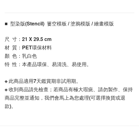
■  型染版(Stencil)  簍空模板 / 塗鴉模版 / 繪畫模版 
尺  寸：21 X 29.5
 cm
材  質：PET環保材料
顏  色：乳白色
特  性：本產品環保、易清洗、易使用。
※ 此商品適用7天鑑賞期非試用期。
※ 收到商品請先檢查；若商品有極大瑕疵、請勿製作、保持
商品完整並通知，我們會馬上為您處理(可選擇換貨或退
款)。