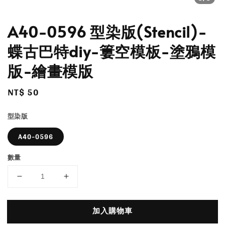
A40-0596 型染版(Stencil)-
蝶古巴特diy-簍空模板-塗鴉模
版-繪畫模版
Regular
NT$ 50
price
型染版
A40-0596
數量
加入購物車