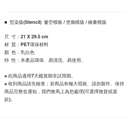
■  型染版(Stencil)  簍空模板 / 塗鴉模版 / 繪畫模版 
尺  寸：21 X 29.5
 cm
材  質：PET環保材料
顏  色：乳白色
特  性：本產品環保、易清洗、易使用。
※ 此商品適用7天鑑賞期非試用期。
※ 收到商品請先檢查；若商品有極大瑕疵、請勿製作、保持
商品完整並通知，我們會馬上為您處理(可選擇換貨或退
款)。