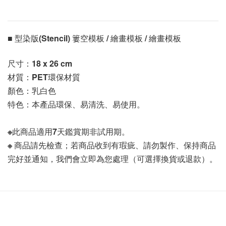
■ 型染版(Stencil) 簍空模板 / 繪畫模板 / 繪畫模板 
尺寸：
18 x 26 cm
材質：PET環保材質
顏色：乳白色
特色：本產品環保、易清洗、易使用。
※此商品適用7天鑑賞期非試用期。
※ 商品請先檢查；若商品收到有瑕疵、請勿製作、保持商品
完好並通知，我們會立即為您處理（可選擇換貨或退款）。