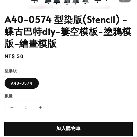
A40-0574 型染版(Stencil) -
蝶古巴特diy-簍空模板-塗鴉模
版-繪畫模版
Regular
NT$ 50
price
型染版
A40-0574
數量
加入購物車