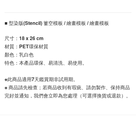
■ 型染版(Stencil) 簍空模板 / 繪畫模板 / 繪畫模板 
尺寸：
18 x 26 cm
材質：PET環保材質
顏色：乳白色
特色：本產品環保、易清洗、易使用。
※此商品適用7天鑑賞期非試用期。
※ 商品請先檢查；若商品收到有瑕疵、請勿製作、保持商品
完好並通知，我們會立即為您處理（可選擇換貨或退款）。