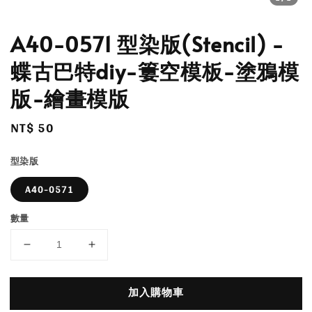
A40-0571 型染版(Stencil) -
蝶古巴特diy-簍空模板-塗鴉模
版-繪畫模版
Regular
NT$ 50
price
型染版
A40-0571
數量
加入購物車