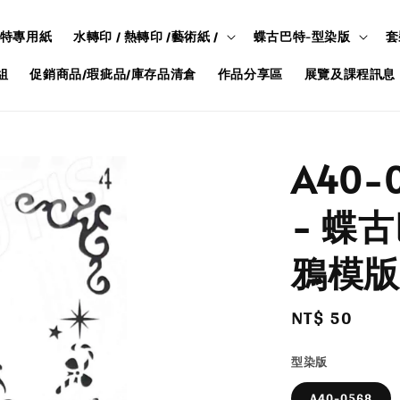
特專用紙
水轉印 / 熱轉印 /藝術紙 /
蝶古巴特-型染版
套
組
促銷商品/瑕疵品/庫存品清倉
作品分享區
展覽及課程訊息
A40-0
- 蝶
鴉模版
Regular
NT$ 50
price
型染版
A40-0568