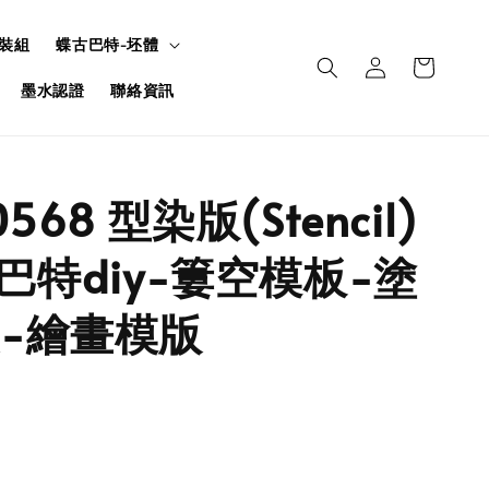
裝組
蝶古巴特-坯體
墨水認證
聯絡資訊
568 型染版(Stencil)
古巴特diy-簍空模板-塗
-繪畫模版