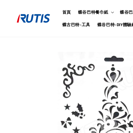
首頁
蝶谷巴特餐巾紙
蝶谷巴
蝶古巴特-工具
蝶谷巴特-DIY體驗